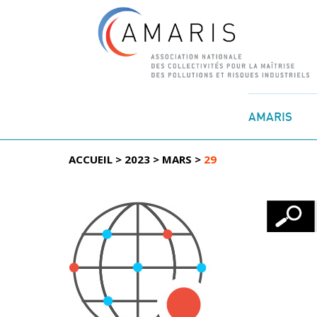
Aller
au
AMARIS
contenu
ACCUEIL
>
2023
>
MARS
>
29