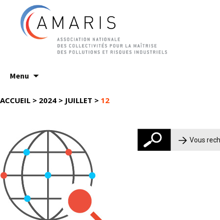
Aller
Menu
au
contenu
ACCUEIL
>
2024
>
JUILLET
>
12
Rechercher :