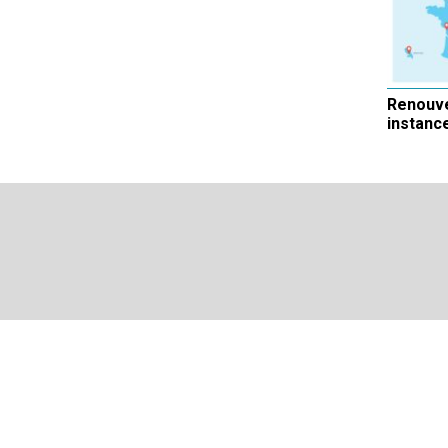
Renouv
instanc