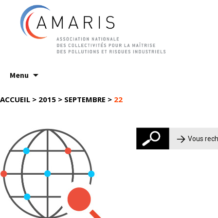
Aller
Menu
au
contenu
ACCUEIL
>
2015
>
SEPTEMBRE
>
22
Rechercher :