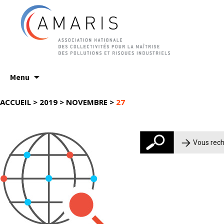
Aller
Menu
au
contenu
ACCUEIL
>
2019
>
NOVEMBRE
>
27
Rechercher :