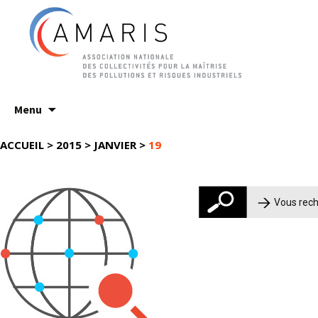
Aller
Menu
au
contenu
ACCUEIL
>
2015
>
JANVIER
>
19
Rechercher :