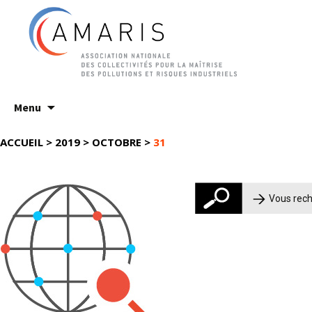
Aller
Menu
au
contenu
ACCUEIL
>
2019
>
OCTOBRE
>
31
Rechercher :