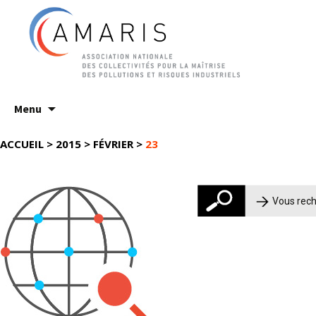
Aller
Menu
au
contenu
ACCUEIL
>
2015
>
FÉVRIER
>
23
Rechercher :