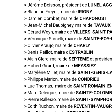
>
Jérôme Boisson, président de
LUNEL AG
>
Blandine Freyer, maire de
IRIGNY
>
Damien Combet, maire de
CHAPONOST
>
Jean-Michel Daubigney, maire de
TAVAUX
>
Gérard Weyn, maire de
VILLERS-SAINT-P
>
Véronique Sarselli, maire de
SAINTE-FOY-
>
Olivier Araujo, maire de
CHARLY
>
Denis Peillot, maire d’
ESTRABLIN
>
Alain Clerc, maire de
SEPTEME
et préside
>
Hubert Girard, maire de
MEYSSIEZ
>
Marylène Millet, maire de
SAINT-GENIS-L
>
Philippe Marion, maire de
CONDRIEU
>
Luc Thomas, maire de
SAINT-ROMAIN-E
>
Marc Deleigue, maire de
SAINTE-COLOMB
>
Pierre Ballesio, maire de
SAINT-SYMPHOR
>
Edith Ruchon, maire de
REVENTIN-VAUGR