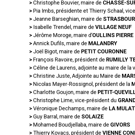
>
Christophe Bouvier, maire de
CHASSE-SU
>
Pia Imbs, présidente et Thierry Schaal, vic
>
Jeanne Barseghian, maire de
STRASBOU
>
Isabelle Trendel, maire de
VILLAGE NEUF
>
Jérôme Moroge, maire d’
OULLINS PIERRE
>
Annick Dufils, maire de
MALANDRY
>
Joël Bigot, maire de
PETIT COURONNE
>
François Ravoire, président de
RUMILLY T
>
Céline de Laurens, adjointe au maire de la v
>
Christine Juste, Adjointe au Maire de
MARS
>
Nicolas Mayer-Rossignol, président de la
M
>
Charlotte Goujon, maire de
PETIT-QUEVIL
>
Christophe Lime, vice-président du
GRAN
>
Véronique Dechamps, maire de
LA MULAT
>
Guy Barral, maire de
SOLAIZE
>
Mohamed Boudjellaba, maire de
GIVORS
>
Thierry Kovacs, président de
VIENNE CON