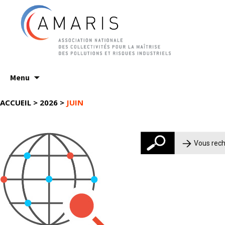
Aller
Menu
au
contenu
ACCUEIL
>
2026
>
JUIN
Rechercher :