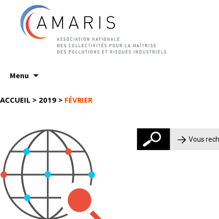
Aller
Menu
au
contenu
ACCUEIL
>
2019
>
FÉVRIER
Rechercher :