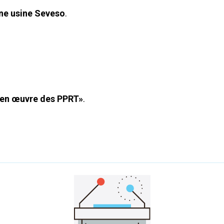
une usine Seveso
.
e en œuvre des PPRT»
.