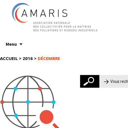
Aller
Menu
au
contenu
ACCUEIL
>
2016
>
DÉCEMBRE
Rechercher :