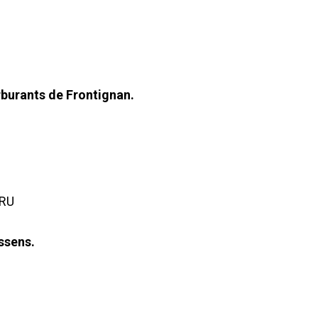
burants de Frontignan.
BRU
assens.