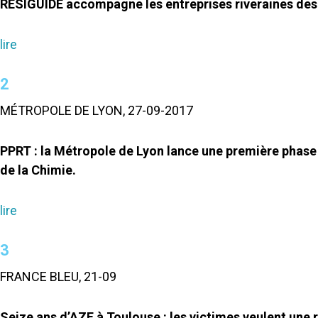
RESIGUIDE accompagne les entreprises riveraines des
lire
2
MÉTROPOLE DE LYON, 27-09-2017
PPRT : la Métropole de Lyon lance une première phase «
de la Chimie.
lire
3
FRANCE BLEU, 21-09
Seize ans d’AZF à Toulouse : les victimes veulent une 