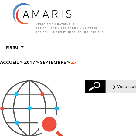
Aller
Menu
au
contenu
ACCUEIL
>
2017
>
SEPTEMBRE
>
27
Rechercher :