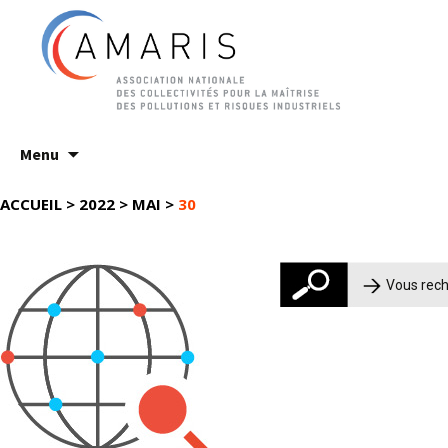
Aller
Menu
au
contenu
ACCUEIL
>
2022
>
MAI
>
30
Rechercher :