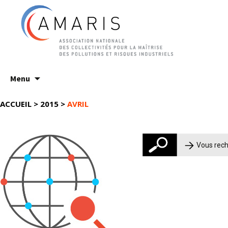
Aller
Menu
au
contenu
ACCUEIL
>
2015
>
AVRIL
Rechercher :