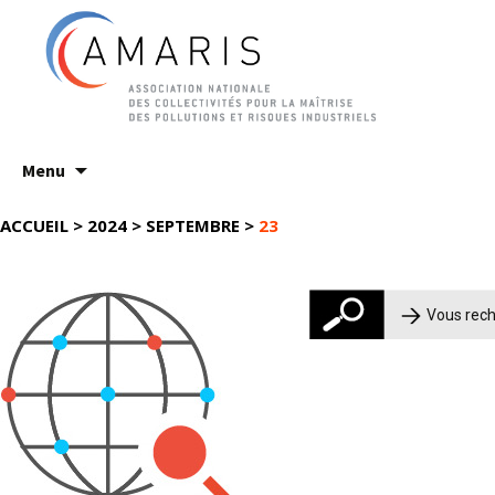
Aller
Menu
au
contenu
ACCUEIL
>
2024
>
SEPTEMBRE
>
23
Rechercher :