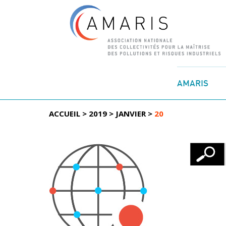
Aller
au
AMARIS
contenu
ACCUEIL
>
2019
>
JANVIER
>
20