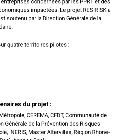
 entreprises concernées par les PPRT et des
 économiques impactées. Le projet RESIRISK a
est soutenu par la Direction Générale de la
daire.
quatre territoires pilotes :
enaires du projet :
on Métropole, CEREMA, CFDT, Communauté de
n Générale de la Prévention des Risques
, INERIS, Master Altervilles, Région Rhône-