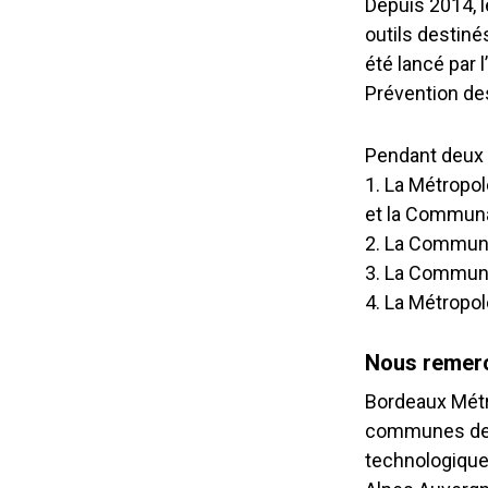
Depuis 2014, 
outils destin
été lancé par 
Prévention des
Pendant deux a
1. La Métropol
et la Communa
2. La Communau
3. La Commune
4. La Métropo
Nous remerci
Bordeaux Métr
communes de l
technologique