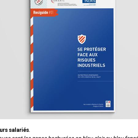
urs salariés
.