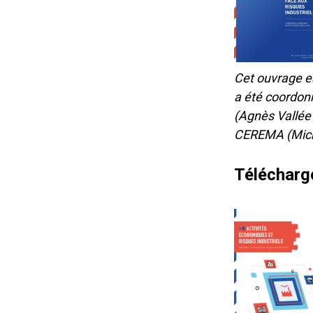
Cet ouvrage es
a été coordon
(Agnès Vallée
CEREMA (Mich
Télécharg