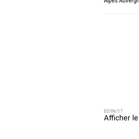
Alpes Auvergne
02/06/17
Afficher l