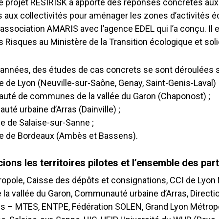
le projet RESIRISK a apporté des réponses concrètes aux
és aux collectivités pour aménager les zones d’activités
l’association AMARIS avec l’agence EDEL qui l’a conçu. Il 
 Risques au Ministère de la Transition écologique et soli
nnées, des études de cas concrets se sont déroulées sur 
e de Lyon (Neuville-sur-Saône, Genay, Saint-Genis-Laval)
uté de communes de la vallée du Garon (Chaponost) ;
té urbaine d’Arras (Dainville) ;
 de Salaise-sur-Sanne ;
le de Bordeaux (Ambès et Bassens).
ons les territoires pilotes et l’ensemble des part
opole, Caisse des dépôts et consignations, CCI de Ly
a vallée du Garon, Communauté urbaine d’Arras, Directio
s – MTES, ENTPE, Fédération SOLEN, Grand Lyon Métropole