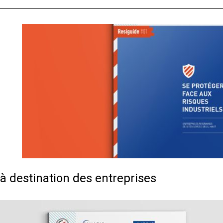
à destination des entreprises