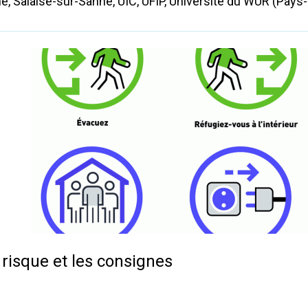
, Salaise-sur-Sanne, UIC, UFIP, Université du WUR (Pays
e risque et les consignes