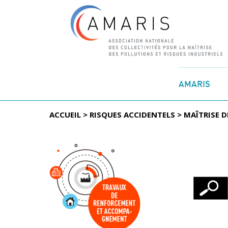
Aller
au
AMARIS
contenu
ACCUEIL
>
RISQUES ACCIDENTELS
>
MAÎTRISE D