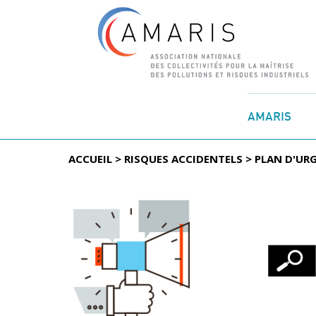
Aller
au
AMARIS
contenu
ACCUEIL
>
RISQUES ACCIDENTELS
>
PLAN D'UR