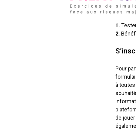
1.
Teste
2.
Bénéfi
S’insc
Pour part
formulair
à toutes
souhaité
informat
platefor
de jouer 
égalemen