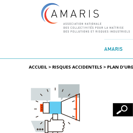
Aller
au
AMARIS
contenu
ACCUEIL
>
RISQUES ACCIDENTELS
>
PLAN D'UR