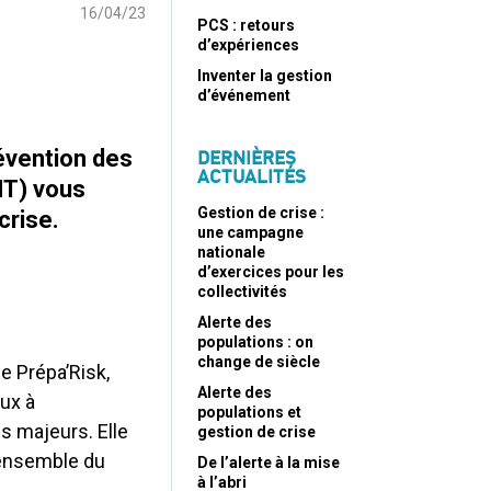
16/04/23
PCS : retours
d’expériences
Inventer la gestion
d’événement
évention des
DERNIÈRES
ACTUALITÉS
NT) vous
Gestion de crise :
crise.
une campagne
nationale
d’exercices pour les
collectivités
Alerte des
populations : on
change de siècle
e Prépa’Risk,
Alerte des
aux à
populations et
s majeurs. Elle
gestion de crise
’ensemble du
De l’alerte à la mise
à l’abri