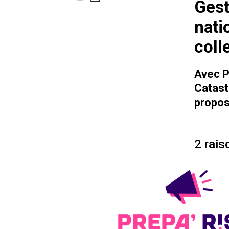
Gest
nati
coll
Avec P
Catast
propos
2 rais