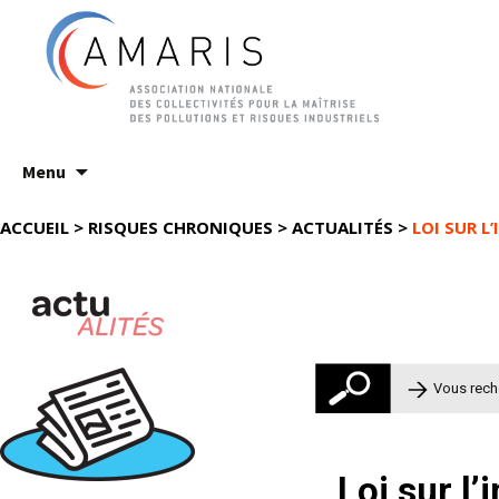
Aller
Menu
au
contenu
ACCUEIL
>
RISQUES CHRONIQUES
>
ACTUALITÉS
>
LOI SUR L
Rechercher 
Loi sur l’