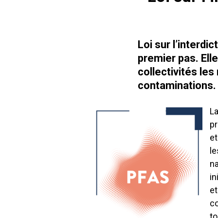
Loi sur l’interd
premier pas. Elle
collectivités le
contaminations.
La
pr
et
le
na
in
et
co
to