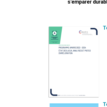
s’emparer durab
T
T