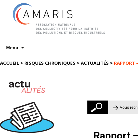
Aller
Menu
au
contenu
ACCUEIL
>
RISQUES CHRONIQUES
>
ACTUALITÉS
>
RAPPORT 
Rechercher 
Rapport –