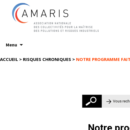
Aller
Menu
au
contenu
ACCUEIL
>
RISQUES CHRONIQUES
>
NOTRE PROGRAMME FAIT 
Rechercher 
Notre pro