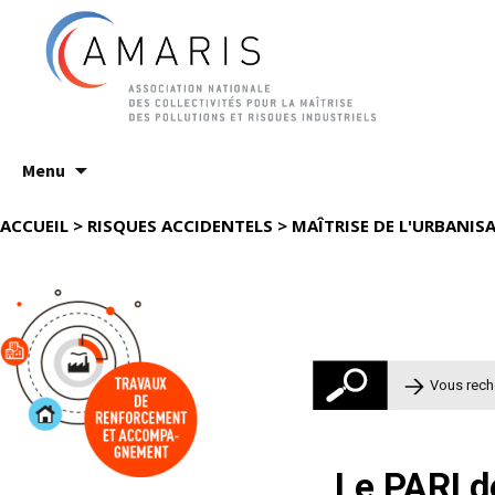
Aller
Menu
au
contenu
ACCUEIL
>
RISQUES ACCIDENTELS
>
MAÎTRISE DE L'URBANISA
Rechercher 
Le PARI d