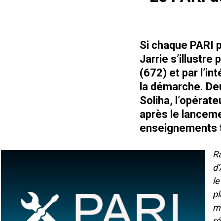
Si chaque PARI p
Jarrie s’illustr
(672) et par l’i
la démarche. Deu
Soliha, l’opérat
après le lanceme
enseignements t
R
d’
le
pl
me
ré