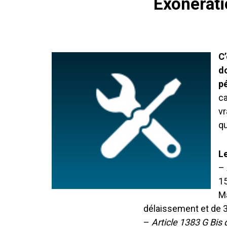
Exonérati
C’
do
p
ca
vr
qu
Le
–
15
Ma
délaissement et de 
–
Article 1383 G Bis 