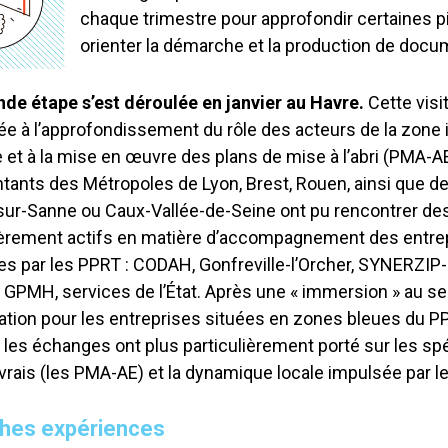
chaque trimestre pour approfondir certaines pis
orienter la démarche et la production de docu
de étape s’est déroulée en janvier au Havre.
Cette visit
e à l’approfondissement du rôle des acteurs de la zone i
e et à la mise en œuvre des plans de mise à l’abri (PMA-A
tants des Métropoles de Lyon, Brest, Rouen, ainsi que de 
sur-Sanne ou Caux-Vallée-de-Seine ont pu rencontrer de
ièrement actifs en matière d’accompagnement des entre
s par les PPRT : CODAH, Gonfreville-l’Orcher, SYNERZIP-
, GPMH, services de l’État. Après une « immersion » au se
ation pour les entreprises situées en zones bleues du PP
P, les échanges ont plus particulièrement porté sur les spé
rais (les PMA-AE) et la dynamique locale impulsée par le
ches expériences