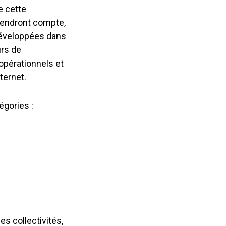
e cette
rendront compte,
développées dans
urs de
opérationnels et
ternet.
égories :
s collectivités,