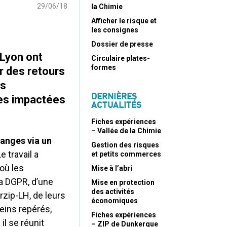
29/06/18
la Chimie
Afficher le risque et
les consignes
Dossier de presse
Lyon ont
Circulaire plates-
formes
er des retours
es
DERNIÈRES
ses impactées
ACTUALITÉS
Fiches expériences
– Vallée de la Chimie
anges via un
Gestion des risques
Le travail a
et petits commerces
où les
Mise à l’abri
la DGPR, d’une
Mise en protection
des activités
rzip-LH, de leurs
économiques
reins repérés,
Fiches expériences
il se réunit
– ZIP de Dunkerque