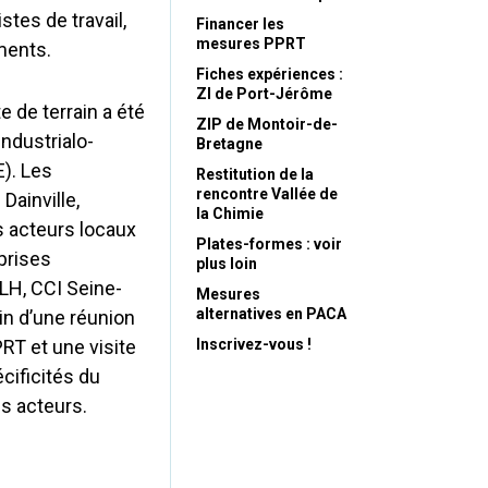
tes de travail,
Financer les
mesures PPRT
ments.
Fiches expériences :
ZI de Port-Jérôme
e de terrain a été
ZIP de Montoir-de-
ndustrialo-
Bretagne
E). Les
Restitution de la
rencontre Vallée de
Dainville,
la Chimie
s acteurs locaux
Plates-formes : voir
prises
plus loin
LH, CCI Seine-
Mesures
alternatives en PACA
in d’une réunion
RT et une visite
Inscrivez-vous !
cificités du
s acteurs.