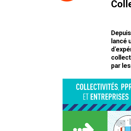
Coll
Depuis
lancé 
d’expér
collec
par le