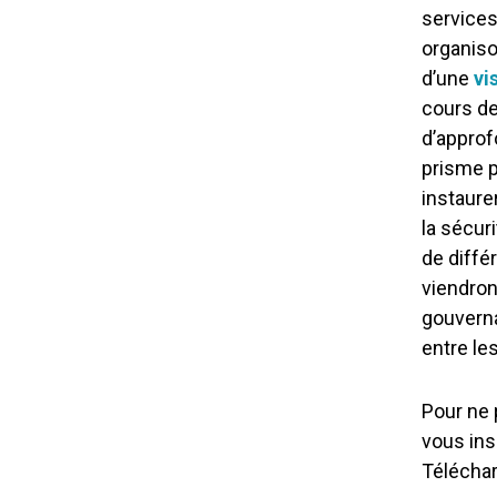
services
organiso
d’une
vi
cours de
d’approf
prisme p
instaure
la sécuri
de diffé
viendron
gouverna
entre les
Pour ne 
vous ins
Téléchar