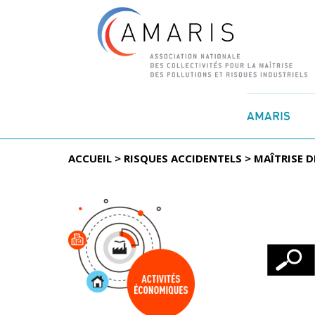
Aller
au
AMARIS
contenu
ACCUEIL
>
RISQUES ACCIDENTELS
>
MAÎTRISE D