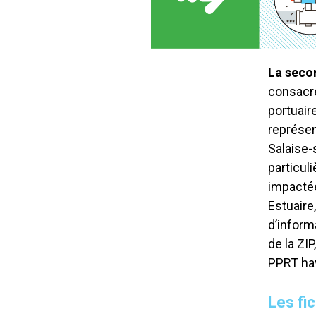
La secon
consacré
portuair
représen
Salaise-
particul
impactée
Estuaire
d’inform
de la ZI
PPRT hav
Les fi