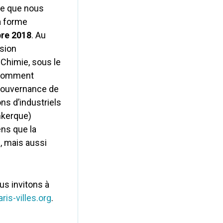
dre que nous
a forme
bre 2018
. Au
asion
 Chimie, sous le
t comment
 gouvernance de
ons d’industriels
nkerque)
ens que la
e, mais aussi
s invitons à
is-villes.org
.