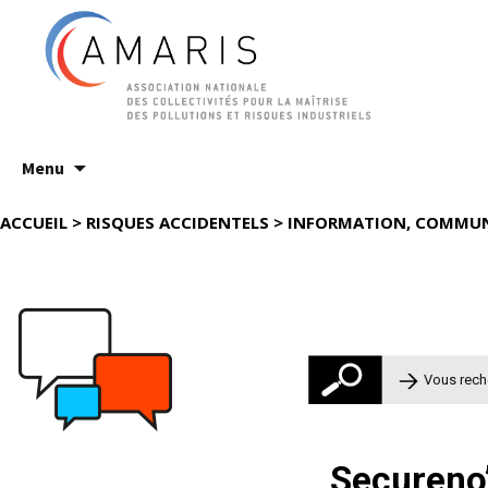
Aller
Menu
au
contenu
ACCUEIL
>
RISQUES ACCIDENTELS
>
INFORMATION, COMMUN
Rechercher 
Secureno’v