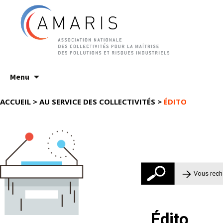
Aller
Menu
au
contenu
ACCUEIL
>
AU SERVICE DES COLLECTIVITÉS
>
ÉDITO
Rechercher 
Édito