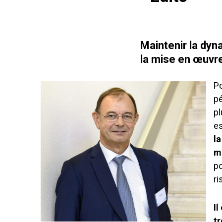
Maintenir la dyn
la mise en œuvr
P
pé
pl
es
l
m
po
ri
Il
tr