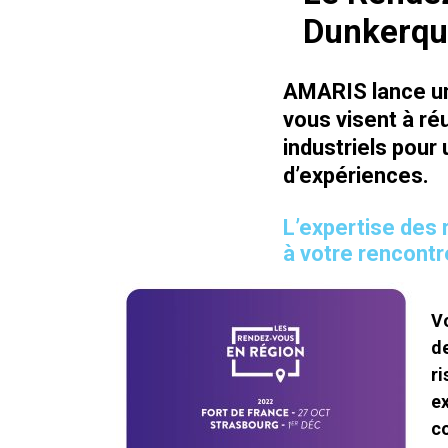
Dunkerqu
AMARIS lance un
vous visent à ré
industriels pour
d’expériences.
L
’expertise des 
à votre rencontr
V
d
ri
ex
c