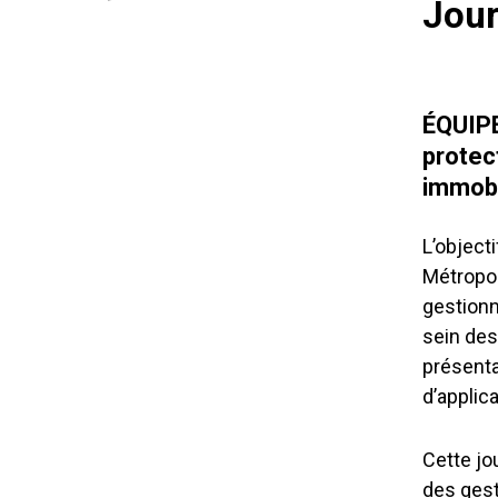
Jou
ÉQUIP
protec
immobi
L’object
Métropol
gestionn
sein des
présenta
d’applic
Cette jo
des gest