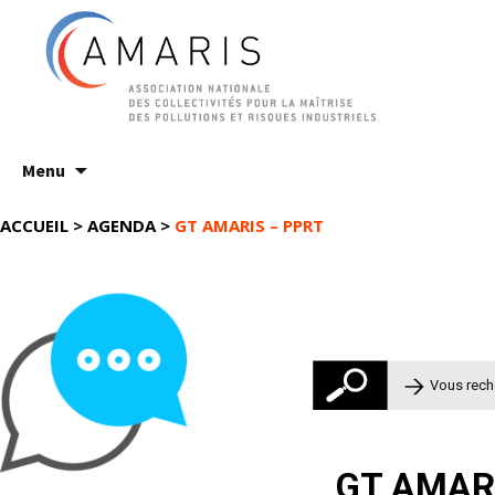
Aller
Menu
au
contenu
ACCUEIL
>
AGENDA
>
GT AMARIS – PPRT
Rechercher 
GT AMAR