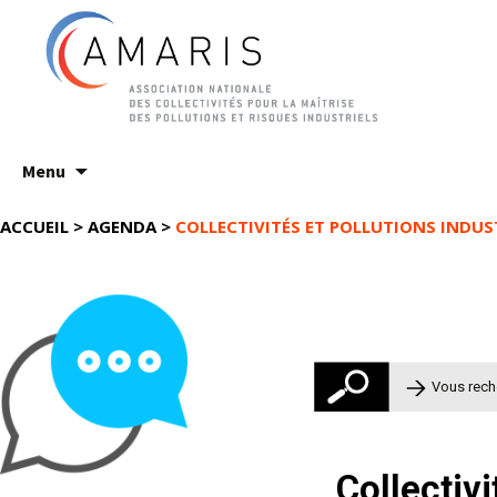
Aller
Menu
au
contenu
ACCUEIL
>
AGENDA
>
COLLECTIVITÉS ET POLLUTIONS INDUS
Rechercher 
Collectivi