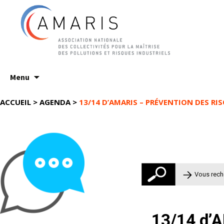
Aller
Menu
au
contenu
ACCUEIL
>
AGENDA
>
13/14 D’AMARIS – PRÉVENTION DES RI
Rechercher 
13/14 d’