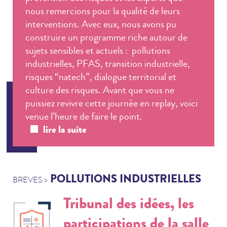
nous remercions pour la qualité de leurs
interventions. Avec eux, nous avons pu
construire un programme riche autour de
sujets sensibles et actuels : pollutions
industrielles, PFAS, transition industrielle,
risques “natech”, dialogue territorial et
culture des risques. Avant que vous ne
puissiez revivre cette journée en replay, voici
venue l’heure de faire le point.
lire la suite
POLLUTIONS INDUSTRIELLES
BREVES >
Tribunal des idées, les
participations de la salle