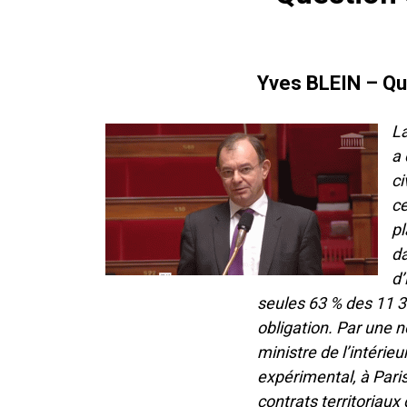
Yves BLEIN – Qu
La
a 
ci
ce
pl
da
d’
seules 63 % des 11 
obligation. Par une n
ministre de l’intérie
expérimental, à Paris
contrats territoriau