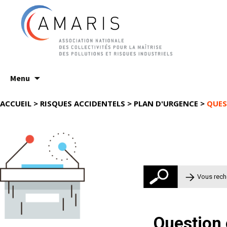
Aller
Menu
au
contenu
ACCUEIL
>
RISQUES ACCIDENTELS
>
PLAN D'URGENCE
>
QUES
Rechercher 
Question