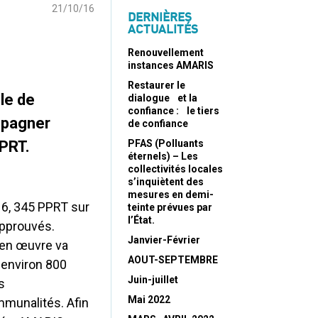
21/10/16
DERNIÈRES
ACTUALITÉS
Renouvellement
instances AMARIS
Restaurer le
le de
dialogue et la
confiance : le tiers
mpagner
de confiance
PRT.
PFAS (Polluants
éternels) – Les
collectivités locales
s’inquiètent des
mesures en demi-
16, 345 PPRT sur
teinte prévues par
l’État.
approuvés.
Janvier-Février
 en œuvre va
AOUT-SEPTEMBRE
 environ 800
Juin-juillet
s
Mai 2022
mmunalités. Afin