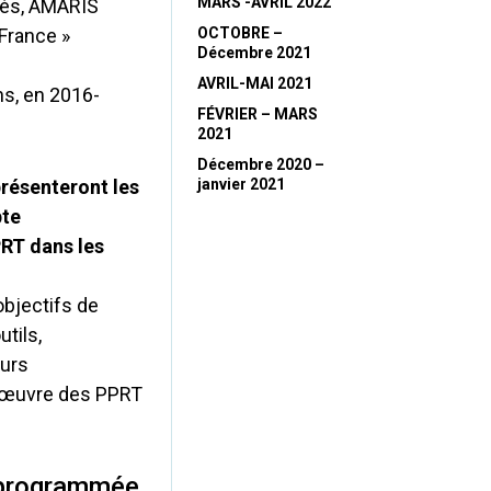
MARS -AVRIL 2022
tés, AMARIS
France »
OCTOBRE –
Décembre 2021
AVRIL-MAI 2021
ns, en 2016-
FÉVRIER – MARS
2021
Décembre 2020 –
résenteront les
janvier 2021
pte
PRT dans les
bjectifs de
utils,
ours
n œuvre des PPRT
 programmée