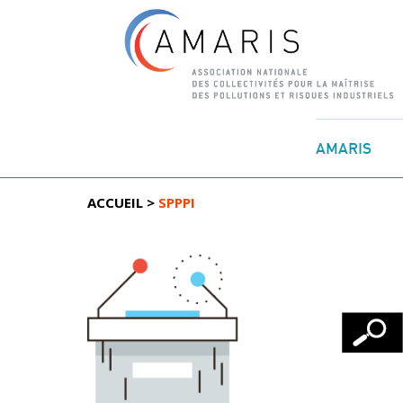
Aller
au
AMARIS
contenu
ACCUEIL
>
SPPPI