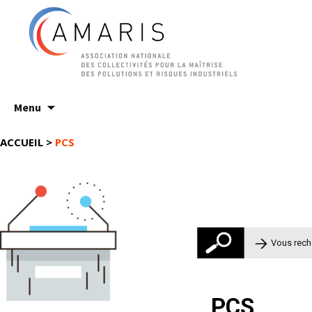
Aller
Menu
au
contenu
ACCUEIL
>
PCS
Rechercher 
PCS