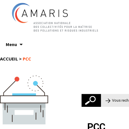
Aller
Menu
au
contenu
ACCUEIL
>
PCC
Rechercher 
PCC