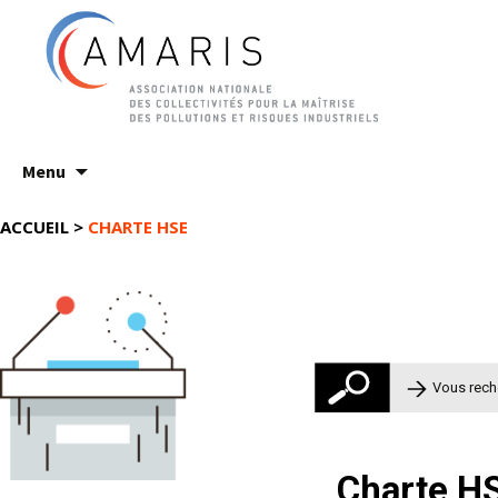
Aller
Menu
au
contenu
ACCUEIL
>
CHARTE HSE
Rechercher 
Charte H